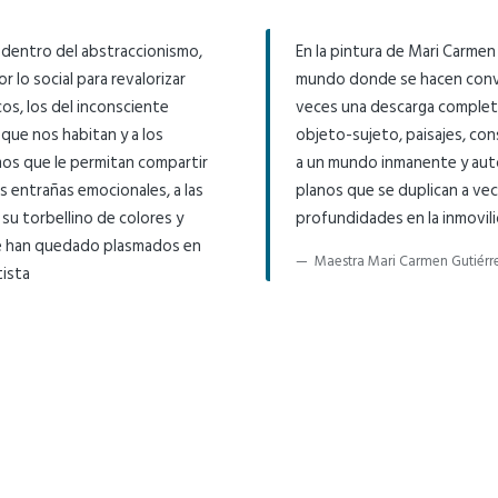
 dentro del abstraccionismo,
En la pintura de Mari Carmen
r lo social para revalorizar
mundo donde se hacen conver
os, los del inconsciente
veces una descarga complet
que nos habitan y a los
objeto-sujeto, paisajes, co
mos que le permitan compartir
a un mundo inmanente y aut
s entrañas emocionales, a las
planos que se duplican a ve
 su torbellino de colores y
profundidades en la inmovili
ue han quedado plasmados en
Maestra Mari Carmen Gutiérr
tista